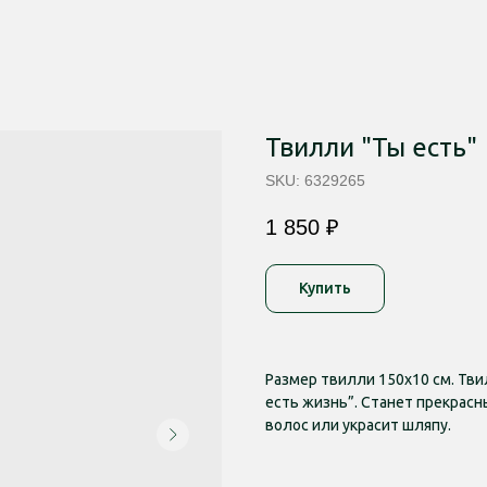
Твилли "Ты есть"
SKU:
6329265
1 850
₽
Купить
Размер твилли 150х10 см. Тви
есть жизнь”. Станет прекрасн
волос или украсит шляпу.