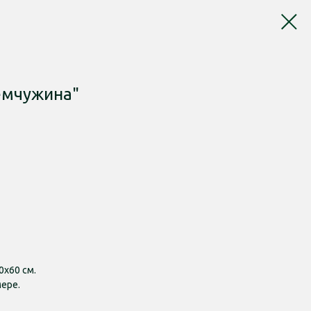
емчужина"
0х60 см.
ере.